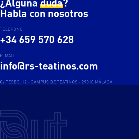
¿Alguna
duda
?
Habla con nosotros
TELÉFONO
+34 659 570 628
E-MAIL
info@rs-teatinos.com
C/ TESEO, 12 · CAMPUS DE TEATINOS · 29010 MÁLAGA