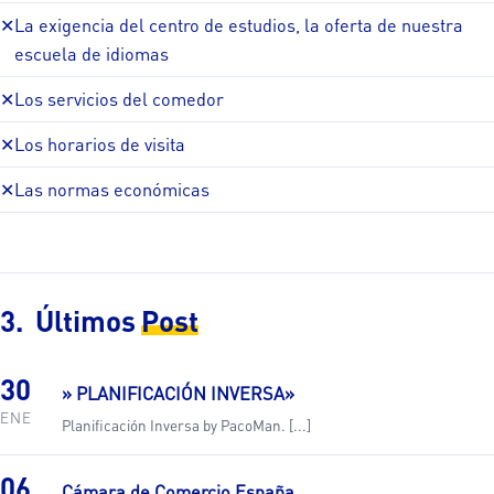
✕
La exigencia del centro de estudios, la oferta de nuestra
escuela de idiomas
✕
Los servicios del comedor
✕
Los horarios de visita
✕
Las normas económicas
Últimos
Post
30
» PLANIFICACIÓN INVERSA»
ENE
Planificación Inversa by PacoMan. [...]
06
Cámara de Comercio España